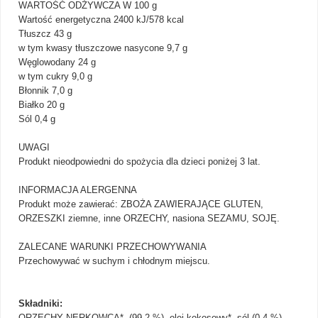
WARTOŚĆ ODŻYWCZA W 100 g
Wartość energetyczna 2400 kJ/578 kcal
Tłuszcz 43 g
w tym kwasy tłuszczowe nasycone 9,7 g
Węglowodany 24 g
w tym cukry 9,0 g
Błonnik 7,0 g
Białko 20 g
Sól 0,4 g
UWAGI
Produkt nieodpowiedni do spożycia dla dzieci poniżej 3 lat.
INFORMACJA ALERGENNA
Produkt może zawierać: ZBOŻA ZAWIERAJĄCE GLUTEN,
ORZESZKI ziemne, inne ORZECHY, nasiona SEZAMU, SOJĘ.
ZALECANE WARUNKI PRZECHOWYWANIA
Przechowywać w suchym i chłodnym miejscu.
Składniki:
ORZECHY NERKOWCA*, (99,2 %), olej kokosowy*, sól (0,4 %)