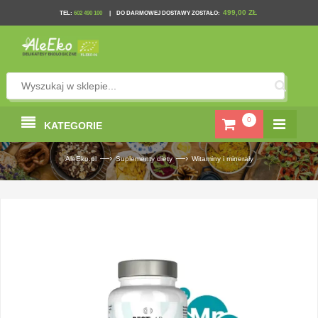
499,00 ZŁ
TEL
:
602 490 100
|
DO DARMOWEJ DOSTAWY ZOSTAŁO:
0
KATEGORIE
—›
—›
AleEko.pl
Suplementy diety
Witaminy i minerały