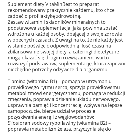
Suplement diety VitaMinBest to preparat
rekomendowany praktycznie każdemu, kto chce
zadbać o profilaktykę zdrowotną.
Zestaw witamin i składników mineralnych to
podstawowa suplementacja, jaka powinna zostać
wdrożona u każdej osoby, dbającej o swoje zdrowie
w obecnych czasach. Z uwagi na to, że nie każdy jest
w stanie poświęcić odpowiednią ilość czasu na
zbilansowanie swojej diety, a cateringi dietetyczne
mogą okazać się drogim rozwiązaniem, warto
rozważyć podstawową suplementację, która zapewni
niezbędne potrzeby odżywcze dla organizmu.
Tiamina (witamina B1) – pomaga w utrzymaniu
prawidłowego rytmu serca, sprzyja prawidłowemu
metabolizmowi energetycznemu, pomaga w redukcji
zmęczenia, poprawia działanie układu nerwowego,
usprawnia pamięć i koncentrację, wpływa na lepsze
samopoczucie, bierze udział w procesie
pozyskiwania energii z węglowodanów;
5’fosforan sodowy ryboflawiny (witamina B2) –
poprawia metabolizm żelaza, przyczynia się do