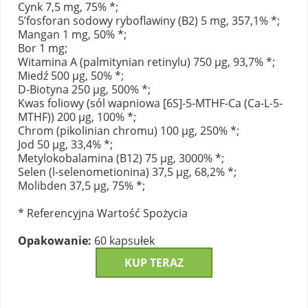
Cynk 7,5 mg, 75% *;
5’fosforan sodowy ryboflawiny (B2) 5 mg, 357,1% *;
Mangan 1 mg, 50% *;
Bor 1 mg;
Witamina A (palmitynian retinylu) 750 µg, 93,7% *;
Miedź 500 µg, 50% *;
D-Biotyna 250 µg, 500% *;
Kwas foliowy (sól wapniowa [6S]-5-MTHF-Ca (Ca-L-5-
MTHF)) 200 µg, 100% *;
Chrom (pikolinian chromu) 100 µg, 250% *;
Jod 50 µg, 33,4% *;
Metylokobalamina (B12) 75 µg, 3000% *;
Selen (l-selenometionina) 37,5 µg, 68,2% *;
Molibden 37,5 µg, 75% *;
* Referencyjna Wartość Spożycia
Opakowanie:
60 kapsułek
KUP TERAZ