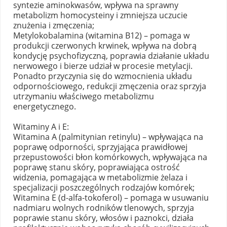
syntezie aminokwasów, wpływa na sprawny
metabolizm homocysteiny i zmniejsza uczucie
znużenia i zmęczenia;
Metylokobalamina (witamina B12) – pomaga w
produkcji czerwonych krwinek, wpływa na dobrą
kondycję psychofizyczną, poprawia działanie układu
nerwowego i bierze udział w procesie metylacji.
Ponadto przyczynia się do wzmocnienia układu
odpornościowego, redukcji zmęczenia oraz sprzyja
utrzymaniu właściwego metabolizmu
energetycznego.
Witaminy A i E:
Witamina A (palmitynian retinylu) – wpływająca na
poprawę odporności, sprzyjająca prawidłowej
przepustowości błon komórkowych, wpływająca na
poprawę stanu skóry, poprawiająca ostrość
widzenia, pomagająca w metabolizmie żelaza i
specjalizacji poszczególnych rodzajów komórek;
Witamina E (d-alfa-tokoferol) – pomaga w usuwaniu
nadmiaru wolnych rodników tlenowych, sprzyja
poprawie stanu skóry, włosów i paznokci, działa