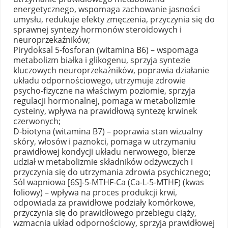
energetycznego, wspomaga zachowanie jasności
umysłu, redukuje efekty zmęczenia, przyczynia się do
sprawnej syntezy hormonów steroidowych i
neuroprzekaźników;
Pirydoksal 5-fosforan (witamina B6) – wspomaga
metabolizm białka i glikogenu, sprzyja syntezie
kluczowych neuroprzekaźników, poprawia działanie
układu odpornościowego, utrzymuje zdrowie
psycho-fizyczne na właściwym poziomie, sprzyja
regulacji hormonalnej, pomaga w metabolizmie
cysteiny, wpływa na prawidłową syntezę krwinek
czerwonych;
D-biotyna (witamina B7) – poprawia stan wizualny
skóry, włosów i paznokci, pomaga w utrzymaniu
prawidłowej kondycji układu nerwowego, bierze
udział w metabolizmie składników odżywczych i
przyczynia się do utrzymania zdrowia psychicznego;
Sól wapniowa [6S]-5-MTHF-Ca (Ca-L-5-MTHF) (kwas
foliowy) – wpływa na proces produkcji krwi,
odpowiada za prawidłowe podziały komórkowe,
przyczynia się do prawidłowego przebiegu ciąży,
wzmacnia układ odpornościowy, sprzyja prawidłowej