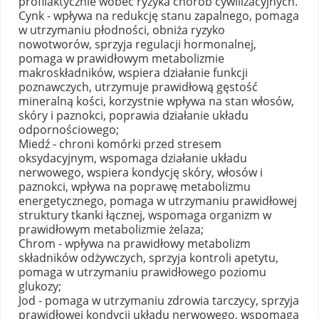
profilaktycznie wobec ryzyka chorób cywilizacyjnych.
Cynk - wpływa na redukcję stanu zapalnego, pomaga
w utrzymaniu płodności, obniża ryzyko
nowotworów, sprzyja regulacji hormonalnej,
pomaga w prawidłowym metabolizmie
makroskładników, wspiera działanie funkcji
poznawczych, utrzymuje prawidłową gęstość
mineralną kości, korzystnie wpływa na stan włosów,
skóry i paznokci, poprawia działanie układu
odpornościowego;
Miedź - chroni komórki przed stresem
oksydacyjnym, wspomaga działanie układu
nerwowego, wspiera kondycję skóry, włosów i
paznokci, wpływa na poprawę metabolizmu
energetycznego, pomaga w utrzymaniu prawidłowej
struktury tkanki łącznej, wspomaga organizm w
prawidłowym metabolizmie żelaza;
Chrom - wpływa na prawidłowy metabolizm
składników odżywczych, sprzyja kontroli apetytu,
pomaga w utrzymaniu prawidłowego poziomu
glukozy;
Jod - pomaga w utrzymaniu zdrowia tarczycy, sprzyja
prawidłowej kondycji układu nerwowego, wspomaga