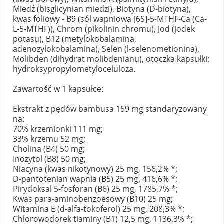
Miedź (bisglicynian miedzi), Biotyna (D-biotyna),
kwas foliowy - B9 (sól wapniowa [6S]-5-MTHF-Ca (Ca-
L-5-MTHF)), Chrom (pikolinin chromu), Jod (jodek
potasu), B12 (metylokobalamina,
adenozylokobalamina), Selen (l-selenometionina),
Molibden (dihydrat molibdenianu), otoczka kapsułki:
hydroksypropylometyloceluloza.
Zawartość w 1 kapsułce
:
Ekstrakt z pędów bambusa 159 mg standaryzowany
na:
70% krzemionki 111 mg;
33% krzemu 52 mg;
Cholina (B4) 50 mg;
Inozytol (B8) 50 mg;
Niacyna (kwas nikotynowy) 25 mg, 156,2% *;
D-pantotenian wapnia (B5) 25 mg, 416,6% *;
Pirydoksal 5-fosforan (B6) 25 mg, 1785,7% *;
Kwas para-aminobenzoesowy (B10) 25 mg;
Witamina E (d-alfa-tokoferol) 25 mg, 208,3% *;
Chlorowodorek tiaminy (B1) 12,5 mg, 1136,3% *;