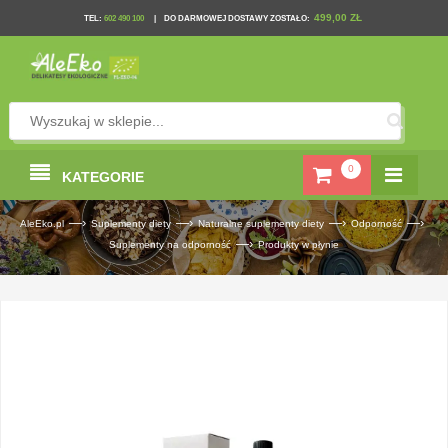
499,00 ZŁ
TEL
:
602 490 100
|
DO DARMOWEJ DOSTAWY ZOSTAŁO:
0
KATEGORIE
—›
—›
—›
—›
AleEko.pl
Suplementy diety
Naturalne suplementy diety
Odporność
—›
Suplementy na odporność
Produkty w płynie