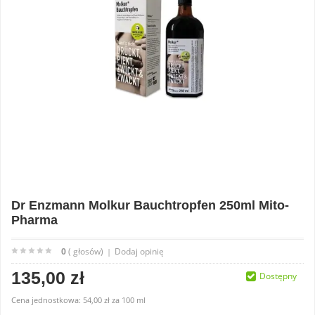
Dr Enzmann Molkur Bauchtropfen 250ml Mito-
Pharma
0
( głosów)
Dodaj opinię
|
135,00 zł
Dostępny
Cena jednostkowa:
54,00 zł
za
100 ml