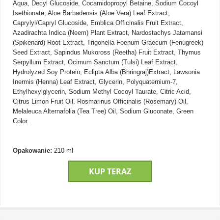
Aqua, Decyl Glucoside, Cocamidopropyl Betaine, Sodium Cocoyl
Isethionate, Aloe Barbadensis (Aloe Vera) Leaf Extract,
Caprylyl/Capryl Glucoside, Emblica Officinalis Fruit Extract,
Azadirachta Indica (Neem) Plant Extract, Nardostachys Jatamansi
(Spikenard) Root Extract, Trigonella Foenum Graecum (Fenugreek)
Seed Extract, Sapindus Mukoross (Reetha) Fruit Extract, Thymus
Serpyllum Extract, Ocimum Sanctum (Tulsi) Leaf Extract,
Hydrolyzed Soy Protein, Eclipta Alba (Bhringraj)Extract, Lawsonia
Inermis (Henna) Leaf Extract, Glycerin, Polyquaternium-7,
Ethylhexylglycerin, Sodium Methyl Cocoyl Taurate, Citric Acid,
Citrus Limon Fruit Oil, Rosmarinus Officinalis (Rosemary) Oil,
Melaleuca Alternafolia (Tea Tree) Oil, Sodium Gluconate, Green
Color.
Opakowanie:
210 ml
KUP TERAZ