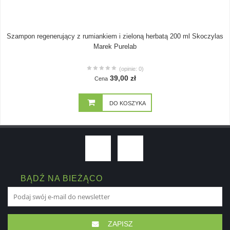
Szampon regenerujący z rumiankiem i zieloną herbatą 200 ml Skoczylas
Marek Purelab
(opinie: 0)
39,00 zł
Cena
DO KOSZYKA
BĄDŹ NA BIEŻĄCO
ZAPISZ