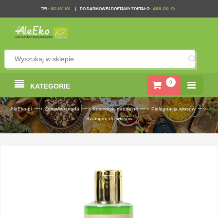
499,00 ZŁ
TEL
:
602 490 100
|
DO DARMOWEJ DOSTAWY ZOSTAŁO:
0
KATEGORIE
—›
—›
—›
—›
AleEko.pl
Zdrowie i uroda
Kosmetyki naturalne
Pielęgnacja włosów
Szampon do włosów