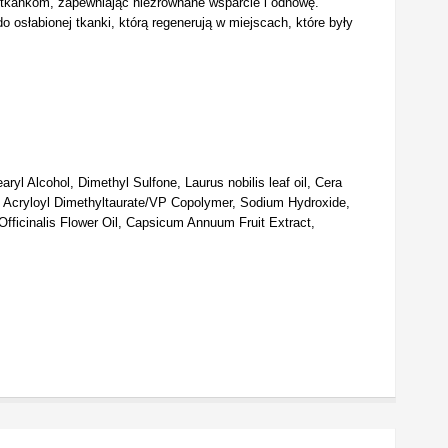
m tkankom, zapewniając niezrównane wsparcie i odnowę.
osłabionej tkanki, którą regenerują w miejscach, które były
yl Alcohol, Dimethyl Sulfone, Laurus nobilis leaf oil, Cera
m Acryloyl Dimethyltaurate/VP Copolymer, Sodium Hydroxide,
fficinalis Flower Oil, Capsicum Annuum Fruit Extract,