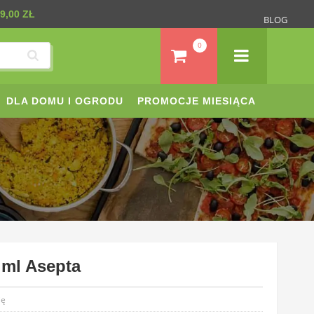
9,00 ZŁ
BLOG
0
DLA DOMU I OGRODU
PROMOCJE MIESIĄCA
 ml Asepta
ię