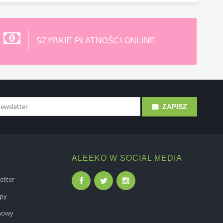
SZYBKIE PŁATNOŚCI ONLINE
ZAPISZ
ALEEKO W SOCIAL MEDIA
etter
epy
mowy