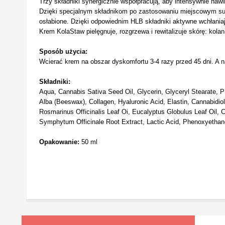
Trzy składniki synergicznie współpracują, aby intensywnie na
Dzięki specjalnym składnikom po zastosowaniu miejscowym subst
osłabione. Dzięki odpowiednim HLB składniki aktywne wchłaniają
Krem KolaStaw pielęgnuje, rozgrzewa i rewitalizuje skórę: kolan
Sposób użycia:
Wcierać krem na obszar dyskomfortu 3-4 razy przed 45 dni. A n
Składniki:
Aqua, Cannabis Sativa Seed Oil, Glycerin, Glyceryl Stearate, PE
Alba (Beeswax), Collagen, Hyaluronic Acid, Elastin, Cannabid
Rosmarinus Officinalis Leaf Oi, Eucalyptus Globulus Leaf Oil,
Symphytum Officinale Root Extract, Lactic Acid, Phenoxyethano
Opakowanie:
50 ml