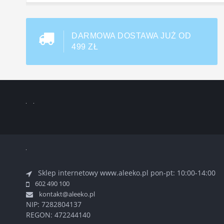
DARMOWA DOSTAWA JUŻ OD
499 ZŁ
Sklep internetowy www.aleeko.pl
pon-pt: 10:00-14:00
602 490 100
kontakt@aleeko.pl
NIP: 7282804137
REGON: 472244140