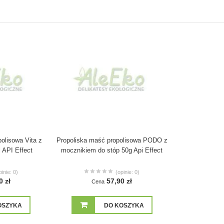
olisowa Vita z
Propoliska maść propolisowa PODO z
API Effect
mocznikiem do stóp 50g Api Effect
pinie: 0)
(opinie: 0)
0 zł
57,90 zł
Cena
OSZYKA
DO KOSZYKA