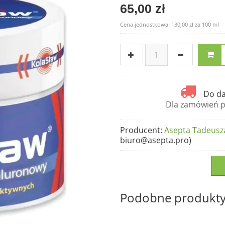
65,00 zł
Cena jednostkowa:
130,00 zł
za
100 ml
Do da
Dla zamówień po
Producent
:
Asepta Tadeusza
biuro@asepta.pro)
Podobne produkt