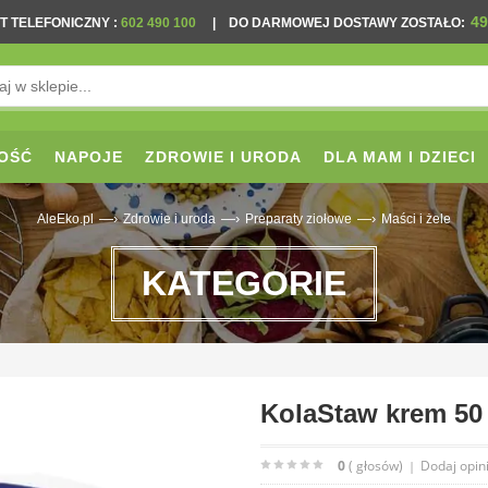
49
T TELEFONICZNY
:
602 490 100
|
DO DARMOWEJ DOSTAWY ZOSTAŁO:
OŚĆ
NAPOJE
ZDROWIE I URODA
DLA MAM I DZIECI
—›
—›
—›
AleEko.pl
Zdrowie i uroda
Preparaty ziołowe
Maści i żele
KATEGORIE
KolaStaw krem 50
0
( głosów)
Dodaj opin
|