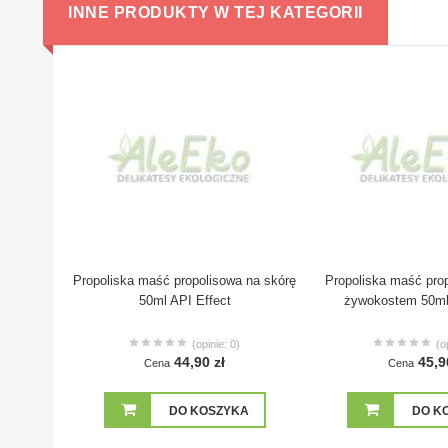
INNE PRODUKTY W TEJ KATEGORII
Propoliska maść propolisowa na skórę
Propoliska maść prop
50ml API Effect
żywokostem 50ml 
(opinie: 0)
(o
44,90 zł
45,9
Cena
Cena
DO KOSZYKA
DO K