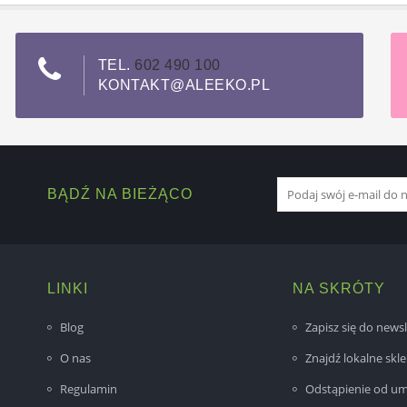
TEL.
602 490 100
KONTAKT@ALEEKO.PL
BĄDŹ NA BIEŻĄCO
LINKI
NA SKRÓTY
Blog
Zapisz się do newsl
O nas
Znajdź lokalne skl
Regulamin
Odstąpienie od u