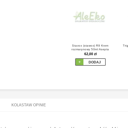
Stavox (stawox) R9 Krem
Tri
rozmarynowy 50ml Asepta
62,00 zł
DODAJ
KOLASTAW OPINIE