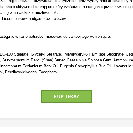
wilżać, regenerować i przywracać elastyczność oraz wytrzymałość osłabiony
ancje aktywne docierają do skóry właściwej, a następnie przez krwiobieg do 
 się w największej możliwej ilości.
, bioder, barków, nadgarstków i pleców.
astępnie w razie potrzeby, masować do całkowitego wchłonięcia.
G-100 Stearate, Glyceryl Stearate, Polyglyceryl-6 Palmitate Succinate, Cetear
iol, Butyrospermum Parkii (Shea) Butter, Caesalpinia Spinosa Gum, Ammoniu
 Cinnamomum Zeylanicum Bark Oil, Eugenia Caryophyllus Bud Oil, Lavandula O
l, Ethylhexylglycerin, Tocopherol.
KUP TERAZ