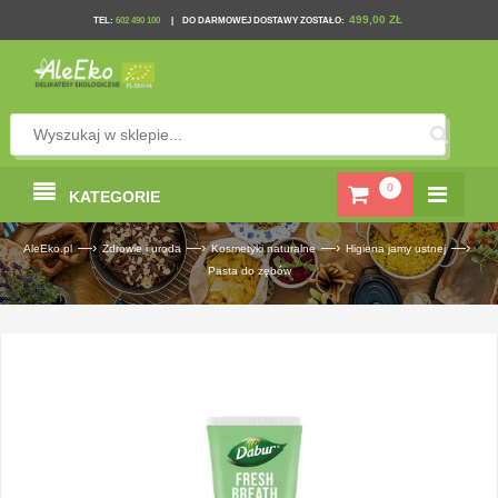
499,00 ZŁ
TEL
:
602 490 100
|
DO DARMOWEJ DOSTAWY ZOSTAŁO:
0
KATEGORIE
—›
—›
—›
—›
AleEko.pl
Zdrowie i uroda
Kosmetyki naturalne
Higiena jamy ustnej
Pasta do zębów