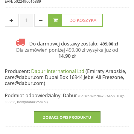
EAN: 5022496016889
DO KOSZYKA
Do darmowej dostawy zostało:
499,00 zł
Dla zamówień poniżej 499,00 zł wysyłka już od
14,90 zł
Producent
:
Dabur International Ltd
(Emiraty Arabskie,
care@dabur.com Dubai Box 16944 Jebel Ali Freezone,
care@dabur.com)
Podmiot odpowiedzialny
: Dabur
(Polska Wrocław 53-658 Długa
16B/33, bok@dabur.com.pl)
ZOBACZ OPIS PRODUKTU