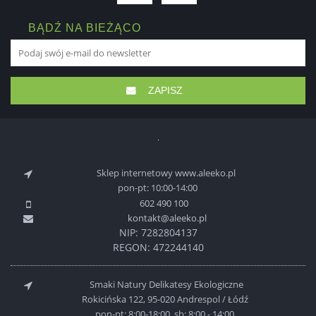
BĄDŹ NA BIEŻĄCO
ZAPISZ
Sklep internetowy www.aleeko.pl
pon-pt: 10:00-14:00
602 490 100
kontakt@aleeko.pl
NIP: 7282804137
REGON: 472244140
Smaki Natury Delikatesy Ekologiczne
Rokicińska 122, 95-020 Andrespol / Łódź
pon-pt: 8:00-18:00, sb: 8:00 - 14:00