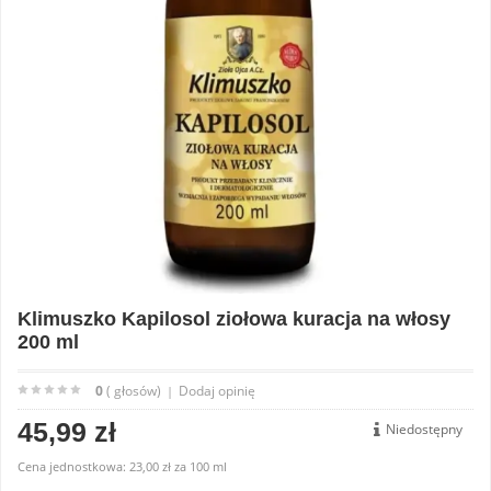
Klimuszko Kapilosol ziołowa kuracja na włosy
200 ml
0
( głosów)
Dodaj opinię
|
45,99 zł
Niedostępny
Cena jednostkowa:
23,00 zł
za
100 ml