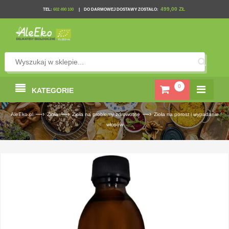
499,00 ZŁ
TEL
:
602 490 100
|
DO DARMOWEJ DOSTAWY ZOSTAŁO:
0
KATEGORIE
—›
—›
—›
AleEko.pl
Zioła
Zioła na problemy zdrowotne
Zioła na porost i wypadanie
włosów