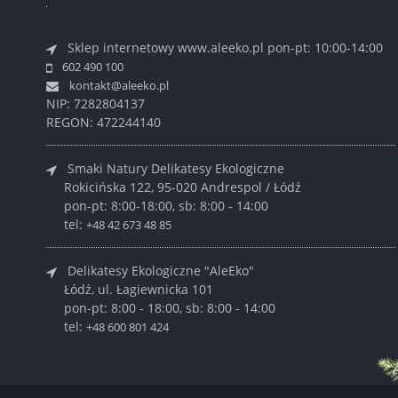
Sklep internetowy www.aleeko.pl
pon-pt: 10:00-14:00
602 490 100
kontakt@aleeko.pl
NIP: 7282804137
REGON: 472244140
Smaki Natury Delikatesy Ekologiczne
Rokicińska 122, 95-020 Andrespol / Łódź
pon-pt: 8:00-18:00, sb: 8:00 - 14:00
tel:
+48 42 673 48 85
Delikatesy Ekologiczne "AleEko"
Łódź, ul. Łagiewnicka 101
pon-pt: 8:00 - 18:00, sb: 8:00 - 14:00
tel:
+48 600 801 424