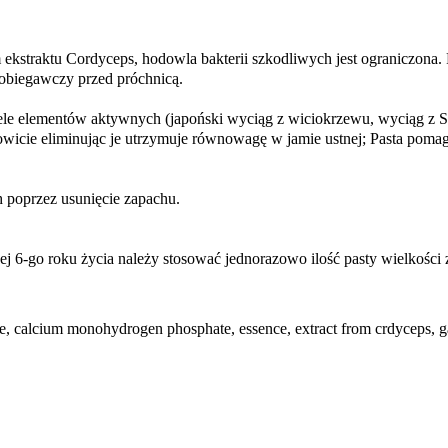
 ekstraktu Cordyceps, hodowla bakterii szkodliwych jest ograniczona.
apobiegawczy przed próchnicą.
ele elementów aktywnych (japoński wyciąg z wiciokrzewu, wyciąg z Scut
kowicie eliminując je utrzymuje równowagę w jamie ustnej; Pasta pomaga
 poprzez usunięcie zapachu.
żej 6-go roku życia należy stosować jednorazowo ilość pasty wielkości
ide, calcium monohydrogen phosphate, essence, extract from crdyceps, 