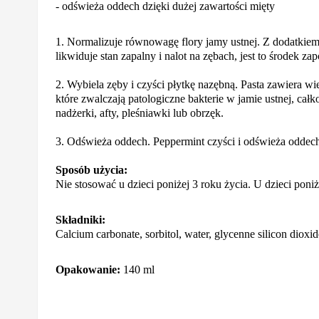
- odświeża oddech dzięki dużej zawartości mięty
1. Normalizuje równowagę flory jamy ustnej. Z dodatkiem
likwiduje stan zapalny i nalot na zębach, jest to środek z
2. Wybiela zęby i czyści płytkę nazębną. Pasta zawiera wi
które zwalczają patologiczne bakterie w jamie ustnej, cał
nadżerki, afty, pleśniawki lub obrzęk.
3. Odświeża oddech. Peppermint czyści i odświeża oddech
Sposób użycia:
Nie stosować u dzieci poniżej 3 roku życia. U dzieci poni
Składniki:
Calcium carbonate, sorbitol, water, glycenne silicon diox
Opakowanie:
140 ml