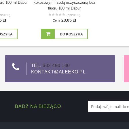
uoru 100 ml Dabur
kokosowym i sodą oczyszczoną bez
fluoru 100 ml Dabur
pinie: 0)
(opinie: 0)
5 zł
23,05 zł
Cena
OSZYKA
DO KOSZYKA
TEL.
602 490 100
KONTAKT@ALEEKO.PL
BĄDŹ NA BIEŻĄCO