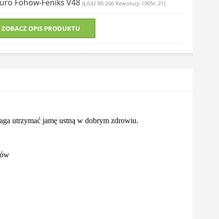
Biuro Fohow-Feniks V48
(Łódź 90-206 Rewolucji 1905r. 21)
ZOBACZ OPIS PRODUKTU
aga utrzymać jamę ustną w dobrym zdrowiu.
bów