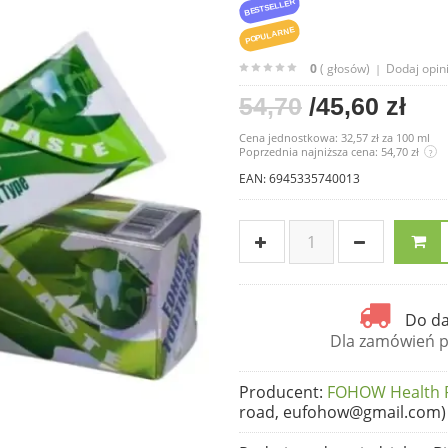
BESTSELLER
POPULARNE
0
( głosów)
Dodaj opin
|
54,70
/45,60 zł
Cena jednostkowa:
32,57 zł
za
100 ml
Poprzednia najniższa cena: 54,70 zł
?
EAN: 6945335740013
Do da
Dla zamówień po
Producent
:
FOHOW Health Pr
road, eufohow@gmail.com)