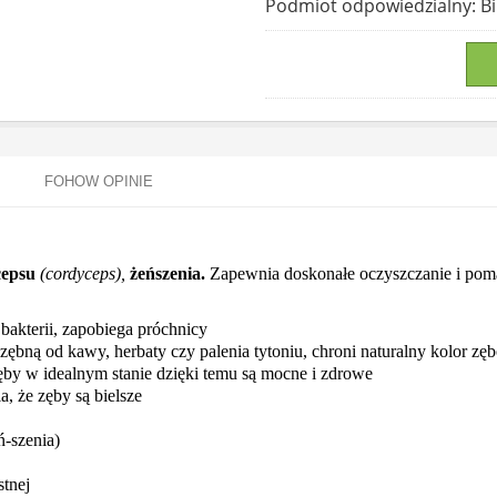
Podmiot odpowiedzialny
: 
FOHOW OPINIE
cepsu
(cordyceps),
żeńszenia.
Z
apewnia doskonałe oczyszczanie i pom
bakterii, zapobiega próchnicy
azębną od kawy, herbaty czy palenia tytoniu, chroni naturalny kolor zę
by w idealnym stanie dzięki temu są mocne i zdrowe
a, że zęby są bielsze
ń-szenia)
stnej