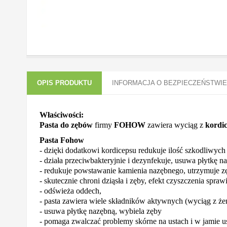
OPIS PRODUKTU
INFORMACJA O BEZPIECZEŃSTWIE
Właściwości:
Pasta do zębów
firmy
FOHOW
zawiera wyciąg z
kordi
Pasta Fohow
- dzięki dodatkowi kordicepsu redukuje ilość szkodliwych 
- działa przeciwbakteryjnie i dezynfekuje, usuwa płytkę n
- redukuje powstawanie kamienia nazębnego, utrzymuje zę
- skutecznie chroni dziąsła i zęby, efekt czyszczenia sprawi
- odświeża oddech,
- pasta zawiera wiele składników aktywnych (wyciąg z że
- usuwa płytkę nazębną, wybiela zęby
- pomaga zwalczać problemy skórne na ustach i w jamie u