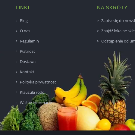
LINKI
NA SKRÓTY
Blog
Zapisz się do newsl
O nas
Znajdź lokalne skl
Regulamin
Odstąpienie od u
Płatność
Dostawa
Kontakt
Polityka prywatnosci
Klauzula rodo
Ważne informacje