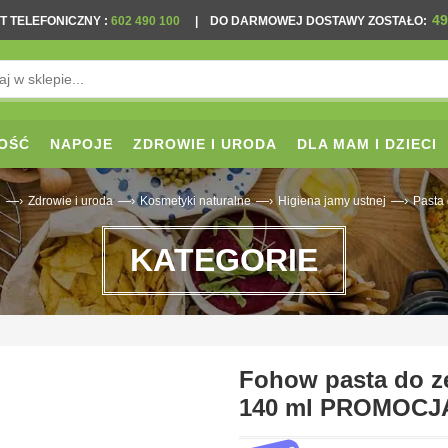
49
T TELEFONICZNY
:
602 490 100
|
DO DARMOWEJ DOSTAWY ZOSTAŁO:
OŚĆ
NAPOJE
ZDROWIE I URODA
DLA MAM I DZIECI
—›
—›
—›
—›
l
Zdrowie i uroda
Kosmetyki naturalne
Higiena jamy ustnej
Pasta
KATEGORIE
Fohow pasta do z
140 ml PROMOCJ