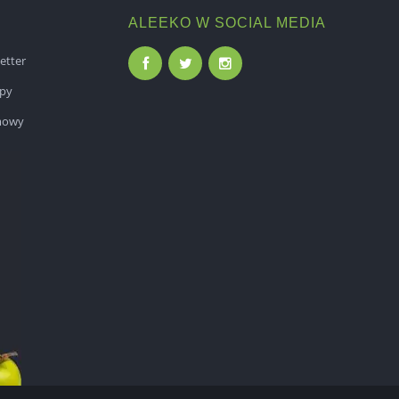
ALEEKO W SOCIAL MEDIA
etter
epy
mowy