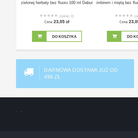
zielonej herbaty bez fluoru 100 ml Dabur
imbirem i miętą bez fl
(opinie: 0)
(o
23,05 zł
23,0
Cena
Cena
DO KOSZYKA
DO K
DARMOWA DOSTAWA JUŻ OD
499 ZŁ