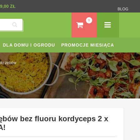
9,00 ZŁ
BLOG
0
DLA DOMU I OGRODU
PROMOCJE MIESIĄCA
 do zębów
ębów bez fluoru kordyceps 2 x
A!