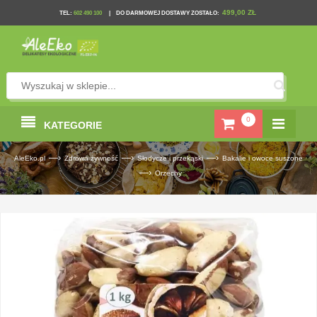
499,00 ZŁ
TEL
:
602 490 100
|
DO DARMOWEJ DOSTAWY ZOSTAŁO:
0
KATEGORIE
—›
—›
—›
AleEko.pl
Zdrowa żywność
Słodycze i przekąski
Bakalie i owoce suszone
—›
Orzechy