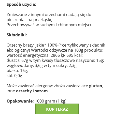
Sposób użycia:
Zmieszane z innymi orzechami nadają się do
pieczenia i na przekąskę.
Przechowywać w suchym i chłodnym miejscu.
Składniki:
Orzechy brazylijskie* 100% (*certyfikowany składnik
ekologiczny)
Wartości odżywcze na 100g produktu
:
wartość energetyczna: 2866 kJ/ 695 kcal;
tłuszcz: 67g w tym kwasy tłuszczowe nasycone: 15g;
węglowodany: 3,6g w tym cukry: 2,3g;
białko: 16g;
sól: 0,0g
Może zawierać alergeny: zboża zawierające
gluten
,
inne
orzechy
i
sezam
.
Opakowanie:
1000 gram (1 kg)
KUP TERAZ