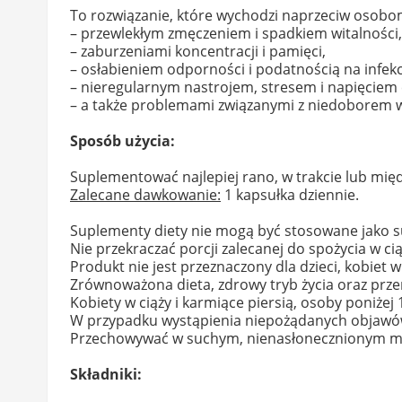
To rozwiązanie, które wychodzi naprzeciw osobo
– przewlekłym zmęczeniem i spadkiem witalności,
– zaburzeniami koncentracji i pamięci,
– osłabieniem odporności i podatnością na infekc
– nieregularnym nastrojem, stresem i napięcie
– a także problemami związanymi z niedoborem wit
Sposób użycia:
Suplementować najlepiej rano, w trakcie lub międ
Zalecane dawkowanie:
1 kapsułka dziennie.
Suplementy diety nie mogą być stosowane jako su
Nie przekraczać porcji zalecanej do spożycia w ci
Produkt nie jest przeznaczony dla dzieci, kobiet w
Zrównoważona dieta, zdrowy tryb życia oraz prz
Kobiety w ciąży i karmiące piersią, osoby poniże
W przypadku wystąpienia niepożądanych objawów 
Przechowywać w suchym, nienasłonecznionym mie
Składniki: