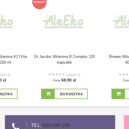
NOWOŚĆ
itamina K2 (Vita
Dr Jacobs Witamina B Complex 120
Biowen Wit
250 ml
kapsułek
60
pinie: 0)
(opinie: 0)
0 zł
68,90 zł
Cena
Cen
OSZYKA
DO KOSZYKA
TEL.
602 490 100