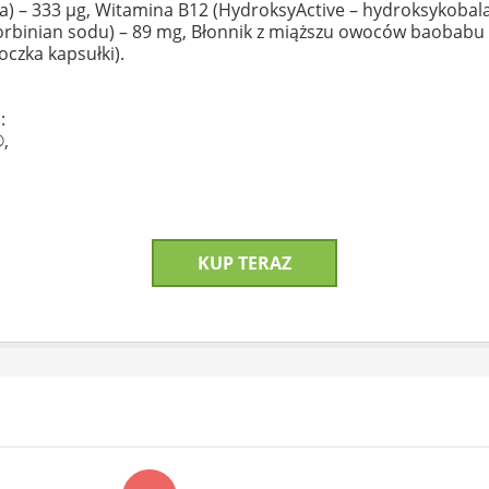
) – 333 µg, Witamina B12 (HydroksyActive – hydroksykobala
rbinian sodu) – 89 mg, Błonnik z miąższu owoców baobabu i 
czka kapsułki).
:
,
KUP TERAZ