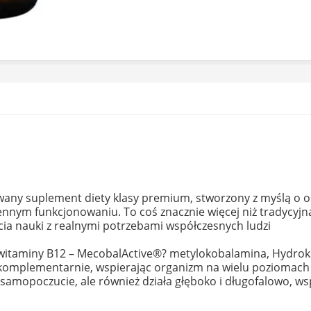
ny suplement diety klasy premium, stworzony z myślą o o
nym funkcjonowaniu. To coś znacznie więcej niż tradycyjna
cia nauki z realnymi potrzebami współczesnych ludzi
my witaminy B12 – MecobalActive®? metylokobalamina, Hydr
komplementarnie, wspierając organizm na wielu poziomach j
a samopoczucie, ale również działa głęboko i długofalowo,