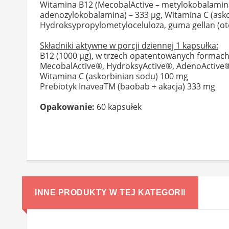
Witamina B12 (MecobalActive – metylokobalamina
adenozylokobalamina) – 333 µg, Witamina C (asko
Hydroksypropylometyloceluloza, guma gellan (oto
Składniki aktywne w porcji dziennej 1 kapsułka:
B12 (1000 µg), w trzech opatentowanych formach
MecobalActive®, HydroksyActive®, AdenoActive®
Witamina C (askorbinian sodu) 100 mg
Prebiotyk InaveaTM (baobab + akacja) 333 mg
Opakowanie:
60 kapsułek
INNE PRODUKTY W TEJ KATEGORII