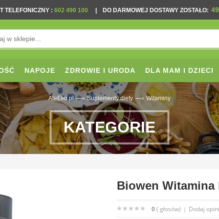
49
T TELEFONICZNY
:
602 490 100
|
DO DARMOWEJ DOSTAWY ZOSTAŁO:
OŚĆ
NAPOJE
ZDROWIE I URODA
DLA MAM I DZIECI
—›
—›
AleEko.pl
Suplementy diety
Witaminy
KATEGORIE
Biowen Witamina 
0
( głosów)
Dodaj opin
|