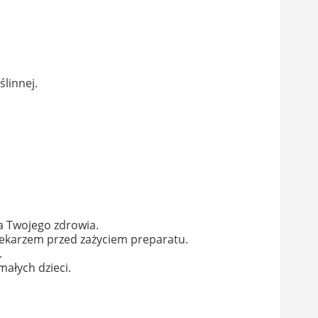
linnej.
a Twojego zdrowia.
 lekarzem przed zażyciem preparatu.
.
ałych dzieci.