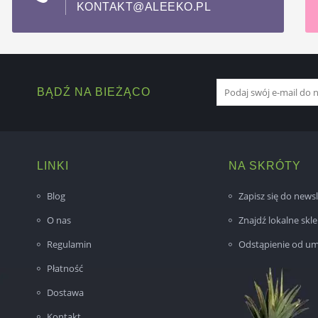
KONTAKT@ALEEKO.PL
BĄDŹ NA BIEŻĄCO
LINKI
NA SKRÓTY
Blog
Zapisz się do newsl
O nas
Znajdź lokalne skl
Regulamin
Odstąpienie od u
Płatność
Dostawa
Kontakt