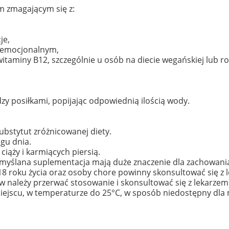
m zmagającym się z:
je,
m emocjonalnym,
aminy B12, szczególnie u osób na diecie wegańskiej lub roś
zy posiłkami, popijając odpowiednią ilością wody.
bstytut zróżnicowanej diety.
ągu dnia.
 ciąży i karmiących piersią.
emyślana suplementacja mają duże znaczenie dla zachowani
j 18 roku życia oraz osoby chore powinny skonsultować się z
należy przerwać stosowanie i skonsultować się z lekarzem
jscu, w temperaturze do 25°C, w sposób niedostępny dla m