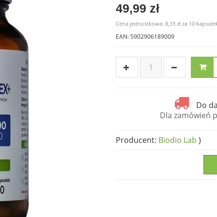
49,99 zł
Cena jednostkowa:
8,33 zł
za
10 kapsułe
EAN: 5902906189009
Do da
Dla zamówień po
Producent
:
Biodio Lab
)