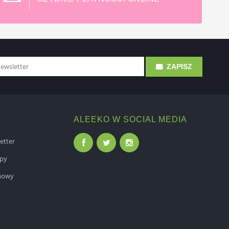
ZAPISZ
ALEEKO W SOCIAL MEDIA
etter
epy
mowy