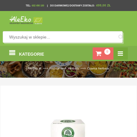
499,00 ZŁ
TEL
:
602 490 100
|
DO DARMOWEJ DOSTAWY ZOSTAŁO:
0
KATEGORIE
—›
—›
—›
AleEko.pl
Napoje
Herbaty
Czarna herbata