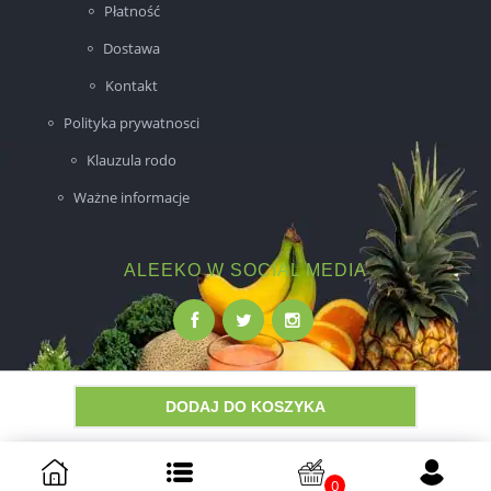
Płatność
Dostawa
Kontakt
Polityka prywatnosci
Klauzula rodo
Ważne informacje
ALEEKO W SOCIAL MEDIA
DODAJ DO KOSZYKA
Wykonanie:
NovaPoint
0