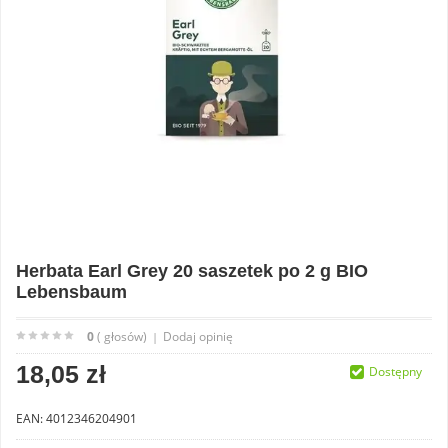
Herbata Earl Grey 20 saszetek po 2 g BIO
Lebensbaum
0
( głosów)
Dodaj opinię
|
18,05 zł
Dostępny
EAN: 4012346204901