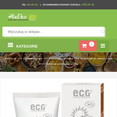
499,00 ZŁ
TEL
:
602 490 100
|
DO DARMOWEJ DOSTAWY ZOSTAŁO:
0
KATEGORIE
—›
—›
—›
AleEko.pl
Zdrowie i uroda
Kosmetyki naturalne
Kosmetyki do twarzy i ciała
—›
Ochrona przeciwsłoneczna