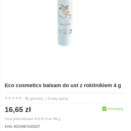
Eco cosmetics balsam do ust z rokitnikiem 4 g
0
( głosów)
Dodaj opinię
|
16,65 zł
Dostępny
Cena jednostkowa:
416,25 zł
za
100 g
EAN: 4033981630207