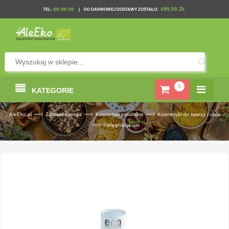
499,00 ZŁ
TEL
:
602 490 100
|
DO DARMOWEJ DOSTAWY ZOSTAŁO:
0
KATEGORIE
—›
—›
—›
AleEko.pl
Zdrowie i uroda
Kosmetyki naturalne
Kosmetyki do twarzy i ciała
—›
Pielęgnacja ust