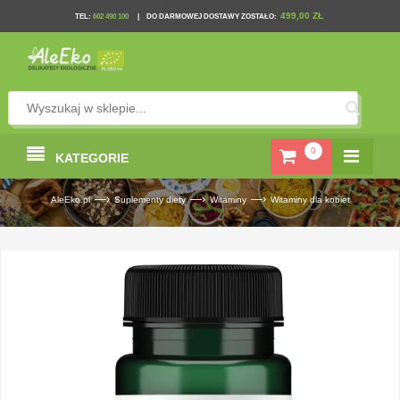
499,00 ZŁ
TEL
:
602 490 100
|
DO DARMOWEJ DOSTAWY ZOSTAŁO:
0
KATEGORIE
—›
—›
—›
AleEko.pl
Suplementy diety
Witaminy
Witaminy dla kobiet