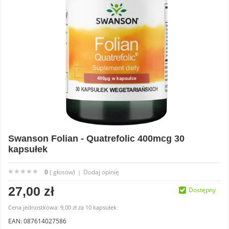
Swanson Folian - Quatrefolic 400mcg 30
kapsułek
0
( głosów)
Dodaj opinię
|
27,00 zł
Dostępny
Cena jednostkowa:
9,00 zł
za
10 kapsułek
EAN: 087614027586