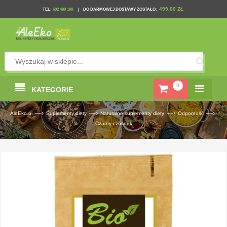
499,00 ZŁ
TEL
:
602 490 100
|
DO DARMOWEJ DOSTAWY ZOSTAŁO:
0
KATEGORIE
—›
—›
—›
—›
AleEko.pl
Suplementy diety
Naturalne suplementy diety
Odporność
Czarny czosnek