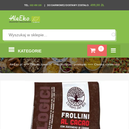
499,00 ZŁ
TEL
:
602 490 100
|
DO DARMOWEJ DOSTAWY ZOSTAŁO:
0
KATEGORIE
—›
—›
—›
AleEko.pl
Zdrowa żywność
Słodycze i przekąski
Ciastka, ciasteczka