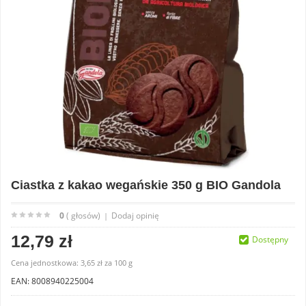
Ciastka z kakao wegańskie 350 g BIO Gandola
0
( głosów)
Dodaj opinię
|
12,79 zł
Dostępny
Cena jednostkowa:
3,65 zł
za
100 g
EAN: 8008940225004