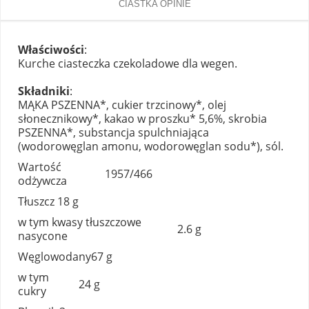
CIASTKA OPINIE
Właściwości
:
Kurche ciasteczka czekoladowe dla wegen.
Składniki
:
MĄKA PSZENNA*, cukier trzcinowy*, olej
słonecznikowy*, kakao w proszku* 5,6%, skrobia
PSZENNA*, substancja spulchniająca
(wodorowęglan amonu, wodorowęglan sodu*), sól.
Wartość
1957/466
odżywcza
Tłuszcz
18 g
w tym kwasy tłuszczowe
2.6 g
nasycone
Węglowodany
67 g
w tym
24 g
cukry