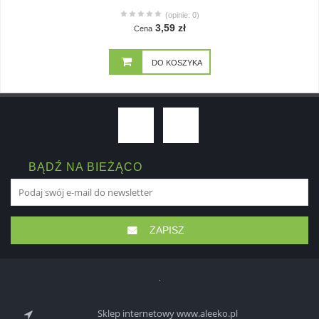
(opinie: 0)
3,59 zł
Cena
DO KOSZYKA
BĄDŹ NA BIEŻĄCO
ZAPISZ
Sklep internetowy www.aleeko.pl