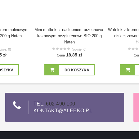
eniem malinowym
Mini muffinki z nadzieniem orzechowo-
Wafelek z krem
200 g Naten
kakaowym bezglutenowe BIO 200 g
niskiej zawar
Naten
H
pinie: 0)
(opinie: 0)
5 zł
18,85 zł
Cena
Ce
OSZYKA
DO KOSZYKA
TEL.
602 490 100
KONTAKT@ALEEKO.PL