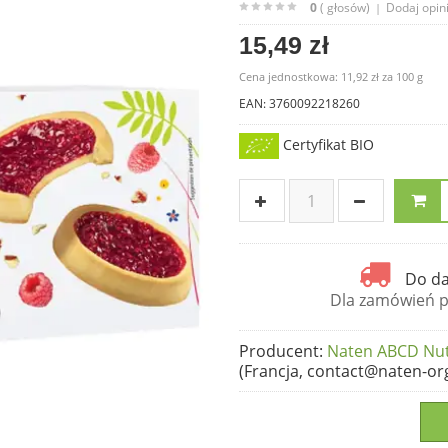
0
( głosów)
Dodaj opin
|
15,49 zł
Cena jednostkowa:
11,92 zł
za
100 g
EAN: 3760092218260
Certyfikat BIO
Do da
Dla zamówień po
Producent
:
Naten ABCD Nutr
(Francja, contact@naten-or