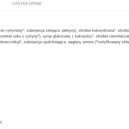
CIASTKA OPINIE
er cytrynowy*, substancja żelująca: pektyny), skrobia kukurydziana*, skrobia
centrat soku z cytryny*), syrop glukozowy z kukurydzy*, skrobia ziemniacza
słonecznika)*, substancja spulchniająca: węglany amonu (*certyfikowany skła
Y.