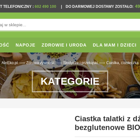
49
T TELEFONICZNY
:
602 490 100
|
DO DARMOWEJ DOSTAWY ZOSTAŁO:
OŚĆ
NAPOJE
ZDROWIE I URODA
DLA MAM I DZIECI
—›
—›
—›
AleEko.pl
Zdrowa żywność
Słodycze i przekąski
Ciastka, ciasteczka
KATEGORIE
Ciastka talatki 
bezglutenowe BIO