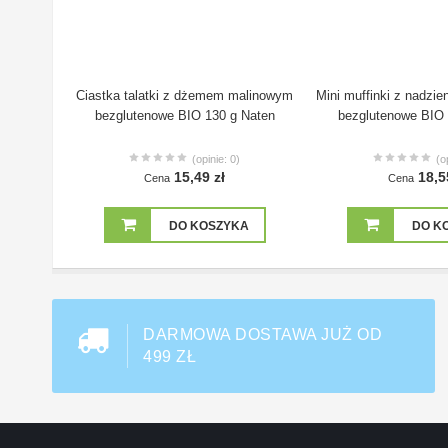
Ciastka talatki z dżemem malinowym
Mini muffinki z nadzi
bezglutenowe BIO 130 g Naten
bezglutenowe BIO 
(opinie: 0)
(o
15,49 zł
18,5
Cena
Cena
DO KOSZYKA
DO K
DARMOWA DOSTAWA JUŻ OD
499 ZŁ