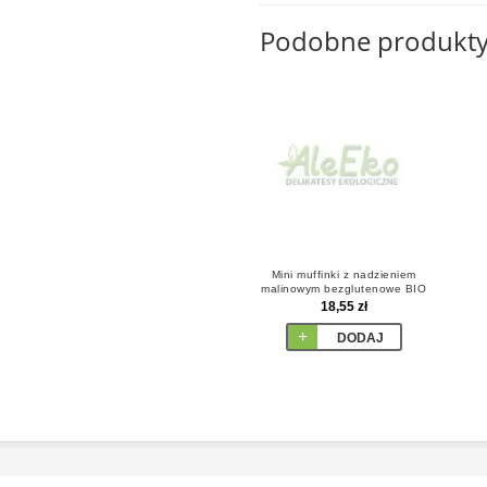
Podobne produkt
Mini muffinki z nadzieniem
malinowym bezglutenowe BIO
200 g Naten
18,55 zł
DODAJ