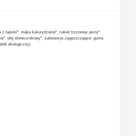
 z tapioki*, mąka kukurydziana*, cukier trzcinowy jasny*,
na*, olej słonecznikowy*, substancje zagęszczające: guma
dnik ekologiczny)