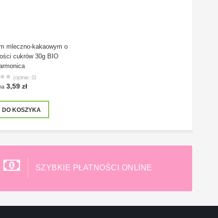
em mleczno-kakaowym o
tości cukrów 30g BIO
armonica
(opinie: 0)
3,59 zł
na
DO KOSZYKA
SZYBKIE PŁATNOŚCI ONLINE