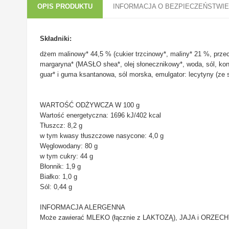
OPIS PRODUKTU
INFORMACJA O BEZPIECZEŃSTWIE
Składniki:
dżem malinowy* 44,5 % (cukier trzcinowy*, maliny* 21 %, przeci
margaryna* (MASŁO shea*, olej słonecznikowy*, woda, sól, kon
guar* i guma ksantanowa, sól morska, emulgator: lecytyny (ze 
WARTOŚĆ ODŻYWCZA W 100 g
Wartość energetyczna: 1696 kJ/402 kcal
Tłuszcz: 8,2 g
w tym kwasy tłuszczowe nasycone: 4,0 g
Węglowodany: 80 g
w tym cukry: 44 g
Błonnik: 1,9 g
Białko: 1,0 g
Sól: 0,44 g
INFORMACJA ALERGENNA
Może zawierać MLEKO (łącznie z LAKTOZĄ), JAJA i ORZECH