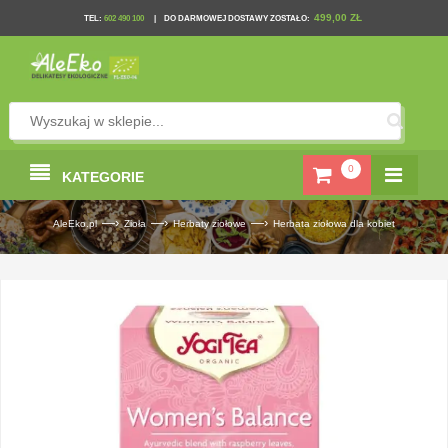
499,00 ZŁ
TEL
:
602 490 100
|
DO DARMOWEJ DOSTAWY ZOSTAŁO:
0
KATEGORIE
—›
—›
—›
AleEko.pl
Zioła
Herbaty ziołowe
Herbata ziołowa dla kobiet