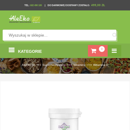
499,00 ZŁ
TEL
:
602 490 100
|
DO DARMOWEJ DOSTAWY ZOSTAŁO:
0
KATEGORIE
—›
—›
—›
AleEko.pl
Suplementy diety
Witaminy
Witamina D