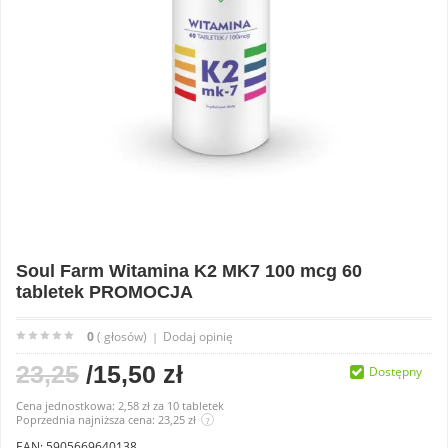
Soul Farm Witamina K2 MK7 100 mcg 60
tabletek PROMOCJA
0
( głosów)
Dodaj opinię
|
23,25
/15,50 zł
Dostępny
Cena jednostkowa:
2,58 zł
za
10 tabletek
Poprzednia najniższa cena: 23,25 zł
?
EAN: 5905669640138