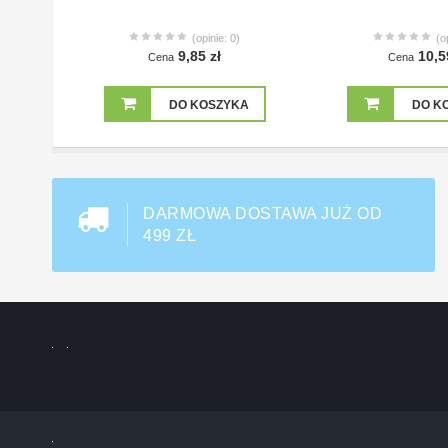
(opinie: 0)
(o
9,85 zł
10,5
Cena
Cena
DO KOSZYKA
DO K
DARMOWA DOSTAWA JUŻ OD
499 ZŁ