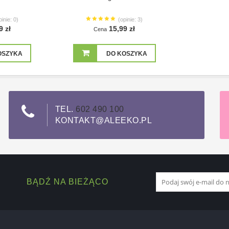
pinie: 0)
(opinie: 3)
9 zł
15,99 zł
Cena
OSZYKA
DO KOSZYKA
TEL.
602 490 100
KONTAKT@ALEEKO.PL
BĄDŹ NA BIEŻĄCO