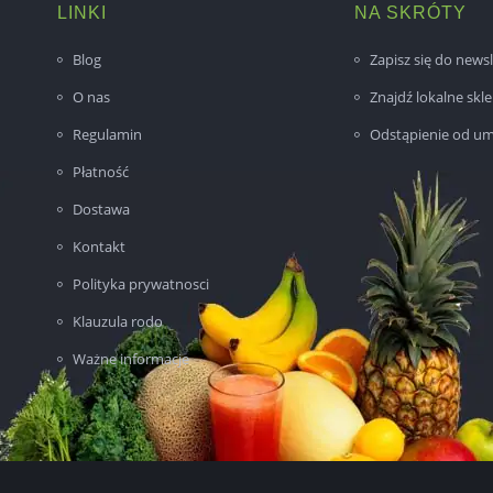
LINKI
NA SKRÓTY
Blog
Zapisz się do newsl
O nas
Znajdź lokalne skl
Regulamin
Odstąpienie od u
Płatność
Dostawa
Kontakt
Polityka prywatnosci
Klauzula rodo
Ważne informacje