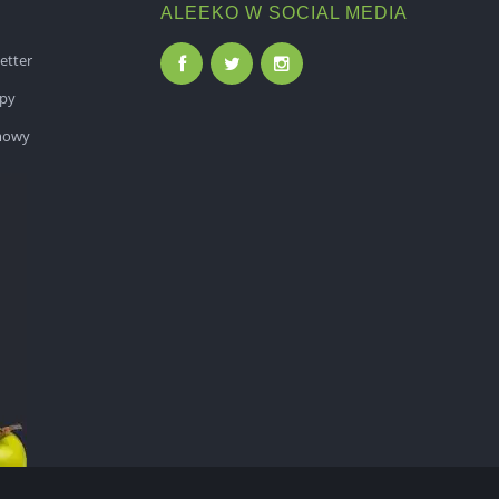
ALEEKO W SOCIAL MEDIA
etter
epy
mowy