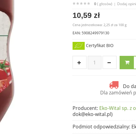
0
( głosów)
Dodaj opin
|
10,59 zł
Cena jednostkowa:
2,25 zł
za
100 g
EAN: 5908249979130
Certyfikat BIO
Do da
Dla zamówień po
Producent
:
Eko-Wital sp. z o
dok@eko-wital.pl)
Podmiot odpowiedzialny
: E