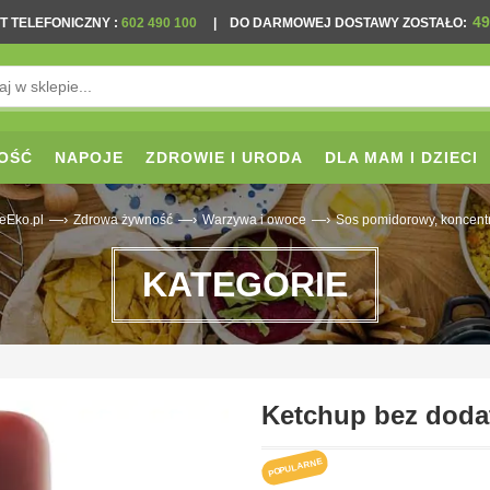
49
T TELEFONICZNY
:
602 490 100
|
DO DARMOWEJ DOSTAWY ZOSTAŁO:
OŚĆ
NAPOJE
ZDROWIE I URODA
DLA MAM I DZIECI
—›
—›
—›
eEko.pl
Zdrowa żywność
Warzywa i owoce
Sos pomidorowy, koncent
KATEGORIE
Ketchup bez dodat
POPULARNE