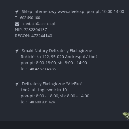
Sklep internetowy www.aleeko.pl
pon-pt: 10:00-14:00
602 490 100
kontakt@aleeko.pl
NIP: 7282804137
REGON: 472244140
Smaki Natury Delikatesy Ekologiczne
Rokicińska 122, 95-020 Andrespol / Łódź
pon-pt: 8:00-18:00, sb: 8:00 - 14:00
tel:
+48 42 673 48 85
Delikatesy Ekologiczne "AleEko"
Łódź, ul. Łagiewnicka 101
pon-pt: 8:00 - 18:00, sb: 8:00 - 14:00
tel:
+48 600 801 424