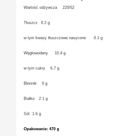
Wartość odżywcza
220/52
Tłuszcz
0.2 g
w tym kwasy tłuszczowe nasycone
0.1 g
Węglowodany
10.4 g
w tym cukry
6.7 g
Błonnik
0 g
Białko
2.1 g
Sól
1.6 g
Opakowanie: 470 g