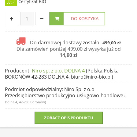
Certyfikat BIO
DO KOSZYKA
Do darmowej dostawy zostało:
499,00 zł
Dla zamówień poniżej 499,00 zł wysyłka już od
14,90 zł
Producent
:
Niro sp. z o.o. DOLNA 4
(Polska,Polska
BORONÓW 42-283 DOLNA 4, biuro@niro-bio.pl)
Podmiot odpowiedzialny
: Niro Sp. z o.o
Przedsiębiorstwo produkcyjno-usługowo-handlowe
(
Dolna 4, 42-283 Boronów)
ZOBACZ OPIS PRODUKTU