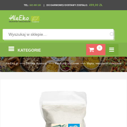
499,00 ZŁ
TEL
:
602 490 100
|
DO DARMOWEJ DOSTAWY ZOSTAŁO:
0
KATEGORIE
—›
—›
—›
AleEko.pl
Zdrowa żywność
Produkty zbożowe
Mąka, mieszanki chlebowe