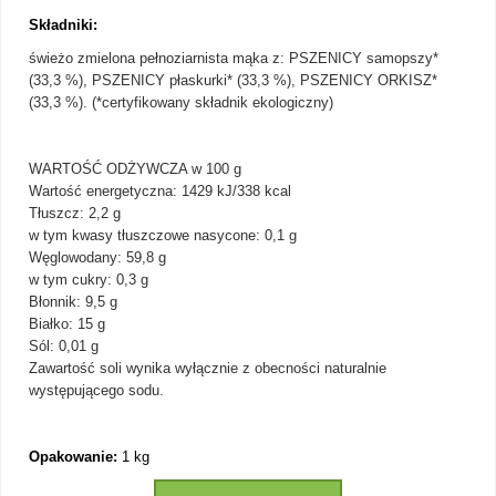
Składniki:
świeżo zmielona pełnoziarnista mąka z: PSZENICY samopszy*
(33,3 %), PSZENICY płaskurki* (33,3 %), PSZENICY ORKISZ*
(33,3 %). (*certyfikowany składnik ekologiczny)
WARTOŚĆ ODŻYWCZA w 100 g
Wartość energetyczna: 1429 kJ/338 kcal
Tłuszcz: 2,2 g
w tym kwasy tłuszczowe nasycone: 0,1 g
Węglowodany: 59,8 g
w tym cukry: 0,3 g
Błonnik: 9,5 g
Białko: 15 g
Sól: 0,01 g
Zawartość soli wynika wyłącznie z obecności naturalnie
występującego sodu.
Opakowanie:
1 kg