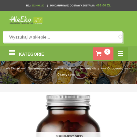
499,00 ZŁ
TEL
:
602 490 100
|
DO DARMOWEJ DOSTAWY ZOSTAŁO:
0
KATEGORIE
—›
—›
—›
—›
AleEko.pl
Suplementy diety
Naturalne suplementy diety
Odporność
Czarny czosnek