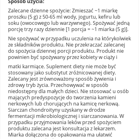
Sposób użycia:
Zalecane dzienne spożycie: Zmieszać ~1 miarkę
proszku (5 g) z 50-65 ml wody, jogurtu, kefiru lub
soku (owocowego lub warzywnego). Spożywać jedną
porcję trzy razy dziennie [1 porcja = ~1 miarka (5 g)].
Nie spożywać w przypadku uczulenia na którykolwiek
ze składników produktu. Nie przekraczać zalecanej
do spożycia dziennej porcji produktu. Produkt nie
powinien być spożywany przez kobiety w ciąży i
matki karmiące. Suplement diety nie może być
stosowany jako substytut zróżnicowanej diety.
Zalecany jest zrównoważony sposób żywienia i
zdrowy tryb życia. Przechowywać w sposób
niedostępny dla małych dzieci. Nie stosować u osób
mających predyspozycje do tworzenia kamieni
nerkowych lub chorujących na kamicę nerkową.
Siarczan chondroityny uzyskany w drodze
fermentacji mikrobiologicznej i siarczanowania. W
przypadku przyjmowania leków przed spożyciem
produktu zalecana jest konsultacja z lekarzem.
Miarka dołączona do opakowania ma ułatwić