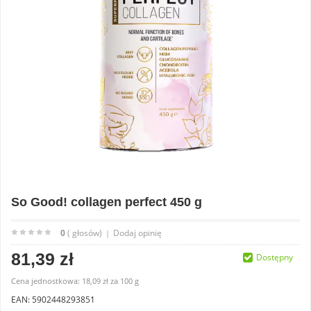
So Good! collagen perfect 450 g
0
( głosów)
Dodaj opinię
|
81,39 zł
Dostępny
Cena jednostkowa:
18,09 zł
za
100 g
EAN: 5902448293851