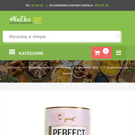
499,00 ZŁ
TEL
:
602 490 100
|
DO DARMOWEJ DOSTAWY ZOSTAŁO:
0
KATEGORIE
—›
—›
—›
AleEko.pl
Suplementy diety
Naturalne suplementy diety
Suplementy dla
kobiet