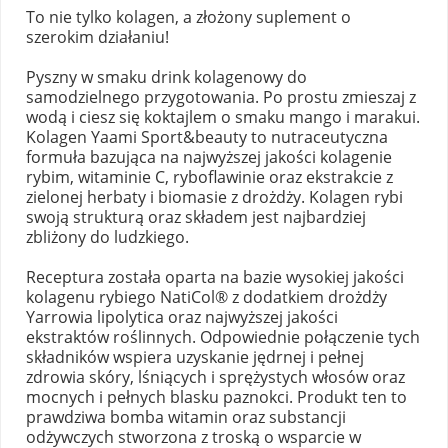
To nie tylko kolagen, a złożony suplement o
szerokim działaniu!
Pyszny w smaku drink kolagenowy do
samodzielnego przygotowania. Po prostu zmieszaj z
wodą i ciesz się koktajlem o smaku mango i marakui.
Kolagen Yaami Sport&beauty to nutraceutyczna
formuła bazująca na najwyższej jakości kolagenie
rybim, witaminie C, ryboflawinie oraz ekstrakcie z
zielonej herbaty i biomasie z drożdży. Kolagen rybi
swoją strukturą oraz składem jest najbardziej
zbliżony do ludzkiego.
Receptura została oparta na bazie wysokiej jakości
kolagenu rybiego NatiCol® z dodatkiem drożdży
Yarrowia lipolytica oraz najwyższej jakości
ekstraktów roślinnych. Odpowiednie połączenie tych
składników wspiera uzyskanie jędrnej i pełnej
zdrowia skóry, lśniących i sprężystych włosów oraz
mocnych i pełnych blasku paznokci. Produkt ten to
prawdziwa bomba witamin oraz substancji
odżywczych stworzona z troską o wsparcie w