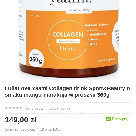
LullaLove Yaami Collagen drink Sport&Beauty o
smaku mango-marakuja w proszku 360g
0
( głosów)
Dodaj opinię
|
149,00 zł
Dostępny
Cena jednostkowa:
41,39 zł
za
100 g