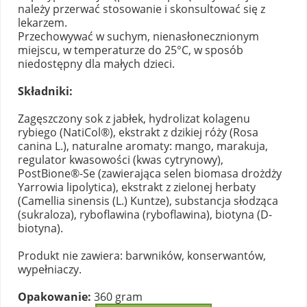
należy przerwać stosowanie i skonsultować się z
lekarzem.
Przechowywać w suchym, nienasłonecznionym
miejscu, w temperaturze do 25°C, w sposób
niedostępny dla małych dzieci.
Składniki:
Zagęszczony sok z jabłek, hydrolizat kolagenu
rybiego (NatiCol®), ekstrakt z dzikiej róży (Rosa
canina L.), naturalne aromaty: mango, marakuja,
regulator kwasowości (kwas cytrynowy),
PostBione®-Se (zawierająca selen biomasa drożdży
Yarrowia lipolytica), ekstrakt z zielonej herbaty
(Camellia sinensis (L.) Kuntze), substancja słodząca
(sukraloza), ryboflawina (ryboflawina), biotyna (D-
biotyna).
Produkt nie zawiera: barwników, konserwantów,
wypełniaczy.
Opakowanie:
360 gram