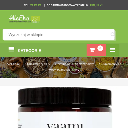
499,00 ZŁ
TEL
:
602 490 100
|
DO DARMOWEJ DOSTAWY ZOSTAŁO:
0
KATEGORIE
—›
—›
—›
AleEko.pl
Suplementy diety
Naturalne suplementy diety
Suplementy na
włosy, paznokcie, skórę