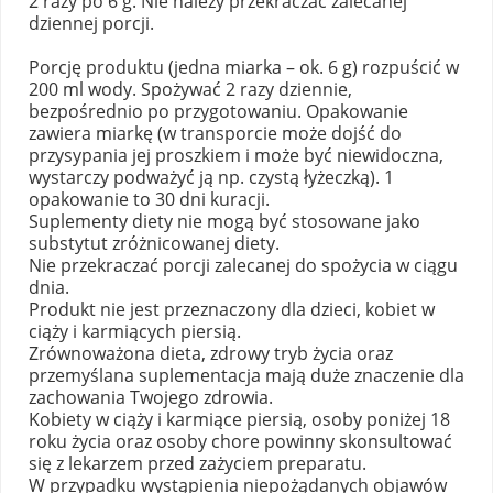
2 razy po 6 g. Nie należy przekraczać zalecanej
dziennej porcji.
Porcję produktu (jedna miarka – ok. 6 g) rozpuścić w
200 ml wody. Spożywać 2 razy dziennie,
bezpośrednio po przygotowaniu. Opakowanie
zawiera miarkę (w transporcie może dojść do
przysypania jej proszkiem i może być niewidoczna,
wystarczy podważyć ją np. czystą łyżeczką). 1
opakowanie to 30 dni kuracji.
Suplementy diety nie mogą być stosowane jako
substytut zróżnicowanej diety.
Nie przekraczać porcji zalecanej do spożycia w ciągu
dnia.
Produkt nie jest przeznaczony dla dzieci, kobiet w
ciąży i karmiących piersią.
Zrównoważona dieta, zdrowy tryb życia oraz
przemyślana suplementacja mają duże znaczenie dla
zachowania Twojego zdrowia.
Kobiety w ciąży i karmiące piersią, osoby poniżej 18
roku życia oraz osoby chore powinny skonsultować
się z lekarzem przed zażyciem preparatu.
W przypadku wystąpienia niepożądanych objawów