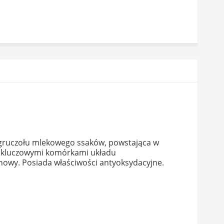
na gruczołu mlekowego ssaków, powstająca w
ch kluczowymi komórkami układu
howy. Posiada właściwości antyoksydacyjne.