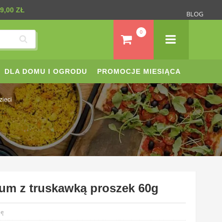
9,00 ZŁ
BLOG
0
DLA DOMU I OGRODU
PROMOCJE MIESIĄCA
zieci
rum z truskawką proszek 60g
ię