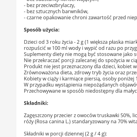
- bez przeciwzbrylaczy,
- bez sztucznych barwników,
- czarne opakowanie chroni zawartość przed ni
Sposób użycia:
Dzieci od 3 roku życia - 2 g (1 większa płaska mi
rozpuścić w 100 ml wody i wypić od razu po przy
Suplementy diety nie mogą być stosowane jako su
Nie przekraczać porcji zalecanej do spożycia w ci
Produkt nie jest przeznaczony dla dzieci, kobiet w
Zrównoważona dieta, zdrowy tryb życia oraz prz
Kobiety w ciąży i karmiące piersią, osoby poniże
W przypadku wystąpienia niepożądanych objawów 
Przechowywane w sposób niedostępny dla małych
Składniki:
Zagęszczony przecier z owoców truskawki 50%, lio
róży (Rosa canina L.) standaryzowany na 70% wita
Składniki w porcji dziennej (2 g / 4 g):