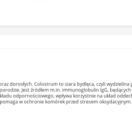
 oraz dorosłych. Colostrum to siara bydlęca, czyli wydzieli
o porodzie. Jest źródłem m.in. immunoglobulin IgG, będący
układu odpornościowego, wpływa korzystnie na układ oddec
, pomaga w ochronie komórek przed stresem oksydacyjnym.