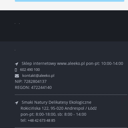
Sklep internetowy www.aleeko.pl
pon-pt: 10:00-14:00
602 490 100
kontakt@aleeko.pl
NIP: 7282804137
REGON: 472244140
Smaki Natury Delikatesy Ekologiczne
Rokicińska 122, 95-020 Andrespol / Łódź
pon-pt: 8:00-18:00, sb: 8:00 - 14:00
tel:
+48 42 673 48 85