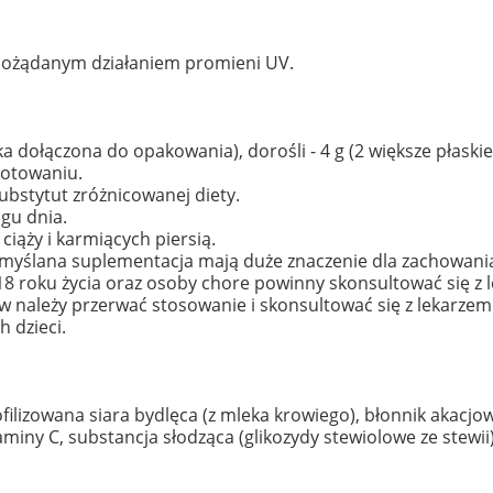
epożądanym działaniem promieni UV.
arka dołączona do opakowania), dorośli - 4 g (2 większe płas
gotowaniu.
bstytut zróżnicowanej diety.
ągu dnia.
 ciąży i karmiących piersią.
emyślana suplementacja mają duże znaczenie dla zachowani
j 18 roku życia oraz osoby chore powinny skonsultować się z
należy przerwać stosowanie i skonsultować się z lekarzem
 dzieci.
filizowana siara bydlęca (z mleka krowiego), błonnik akacjow
miny C, substancja słodząca (glikozydy stewiolowe ze stewii)