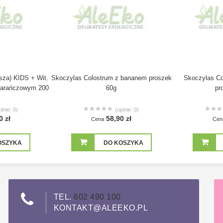
rsza) KIDS + Wit.
Skoczylas Colostrum z bananem proszek
Skoczylas Co
marańczowym 200
60g
pr
pinie: 0)
(opinie: 0)
0 zł
58,90 zł
Cena
Cen
OSZYKA
DO KOSZYKA
TEL.
602 490 100
KONTAKT@ALEEKO.PL