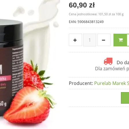
60,90 zł
Cena jednostkowa:
101,50 zł
za
100 g
EAN: 5906843813249
Do da
Dla zamówień po
Producent
:
Purelab Marek S