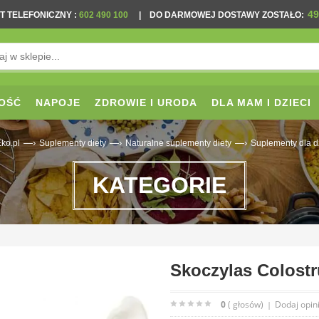
49
T TELEFONICZNY
:
602 490 100
|
DO DARMOWEJ DOSTAWY ZOSTAŁO:
OŚĆ
NAPOJE
ZDROWIE I URODA
DLA MAM I DZIECI
—›
—›
—›
ko.pl
Suplementy diety
Naturalne suplementy diety
Suplementy dla d
KATEGORIE
Skoczylas Colost
0
( głosów)
Dodaj opin
|