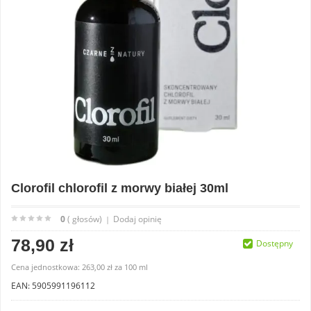
Clorofil chlorofil z morwy białej 30ml
0
( głosów)
Dodaj opinię
|
78,90 zł
Dostępny
Cena jednostkowa:
263,00 zł
za
100 ml
EAN: 5905991196112