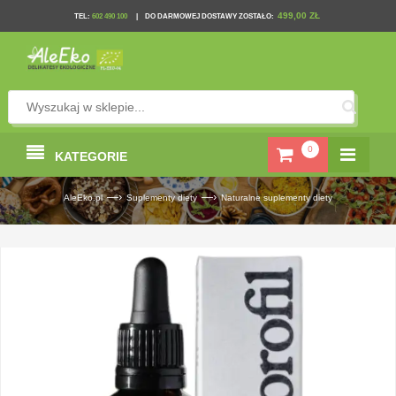
499,00 ZŁ
TEL
:
602 490 100
|
DO DARMOWEJ DOSTAWY ZOSTAŁO:
0
KATEGORIE
—›
—›
AleEko.pl
Suplementy diety
Naturalne suplementy diety