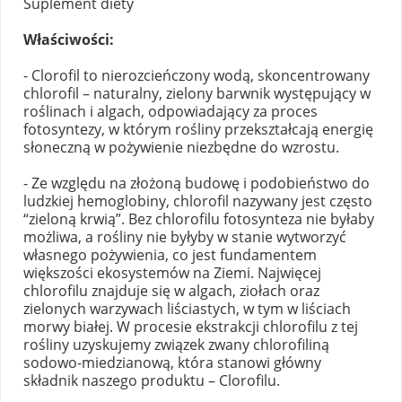
Suplement diety
Właściwości:
- Clorofil to nierozcieńczony wodą, skoncentrowany
chlorofil – naturalny, zielony barwnik występujący w
roślinach i algach, odpowiadający za proces
fotosyntezy, w którym rośliny przekształcają energię
słoneczną w pożywienie niezbędne do wzrostu.
- Ze względu na złożoną budowę i podobieństwo do
ludzkiej hemoglobiny, chlorofil nazywany jest często
“zieloną krwią”. Bez chlorofilu fotosynteza nie byłaby
możliwa, a rośliny nie byłyby w stanie wytworzyć
własnego pożywienia, co jest fundamentem
większości ekosystemów na Ziemi. Najwięcej
chlorofilu znajduje się w algach, ziołach oraz
zielonych warzywach liściastych, w tym w liściach
morwy białej. W procesie ekstrakcji chlorofilu z tej
rośliny uzyskujemy związek zwany chlorofiliną
sodowo-miedzianową, która stanowi główny
składnik naszego produktu – Clorofilu.