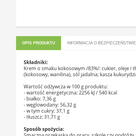
OPIS PRODUKTU
INFORMACJA O BEZPIECZEŃSTWIE
Składniki:
Krem o smaku kokosowym /83%/: cukier, oleje i t
(kokosowy, wanilina), sól jadalna; kasza kukurydz
Wartość odżywcza w 100 g produktu:
- wartość energetyczna: 2256 kJ / 540 kcal
- białko: 7,36 g
- węglowodany: 56,32 g
- w tym cukry: 37,1 g
- tłuszcz: 31,71 g
Sposób spożycia:
Smaczna przekąska do pracy, szkole czy podróży.