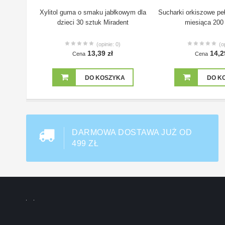
Xylitol guma o smaku jabłkowym dla
Sucharki orkiszowe peł
dzieci 30 sztuk Miradent
miesiąca 200 
(opinie: 0)
(o
13,39 zł
14,2
Cena
Cena
DO KOSZYKA
DO K
DARMOWA DOSTAWA JUŻ OD
499 ZŁ