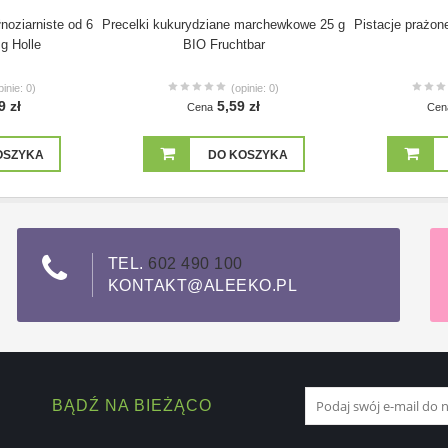
noziarniste od 6
Precelki kukurydziane marchewkowe 25 g
Pistacje prażon
g Holle
BIO Fruchtbar
pinie: 0)
(opinie: 0)
9 zł
5,59 zł
Cena
Cen
OSZYKA
DO KOSZYKA
TEL.
602 490 100
KONTAKT@ALEEKO.PL
BĄDŹ NA BIEŻĄCO