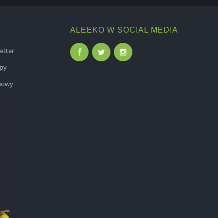
ALEEKO W SOCIAL MEDIA
etter
epy
mowy