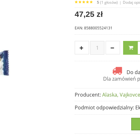
5
(1 głosów)
Dodaj opi
|
47,25 zł
EAN: 8588005524131
Do da
Dla zamówień po
Producent
:
Alaska, Vajkovce
Podmiot odpowiedzialny
: E