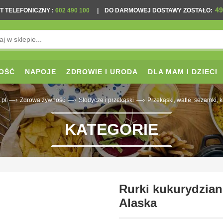
49
T TELEFONICZNY
:
602 490 100
|
DO DARMOWEJ DOSTAWY ZOSTAŁO:
OŚĆ
NAPOJE
ZDROWIE I URODA
DLA MAM I DZIECI
—›
—›
—›
.pl
Zdrowa żywność
Słodycze i przekąski
Przekąski, wafle, sezamki, 
KATEGORIE
Rurki kukurydzian
Alaska