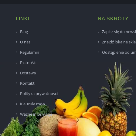
LINKI
NA SKRÓTY
Blog
Zapisz się do newsl
O nas
Znajdź lokalne skl
Regulamin
Odstąpienie od u
Płatność
Dostawa
Kontakt
Polityka prywatnosci
Klauzula rodo
Ważne informacje