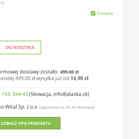
nię
Dostępny
DO KOSZYKA
rmowej dostawy zostało:
499,00 zł
niżej 499,00 zł wysyłka już od
14,90 zł
 143, 044-43
(Słowacja, info@alaska.sk)
ko-Wital Sp. z o.o
( Jagiellońska 82, 03-301 Warszawa)
ZOBACZ OPIS PRODUKTU