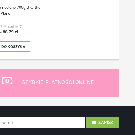
e i solone 700g BIO Bio
Planet
(opinie: 0)
88,79 zł
a
DO KOSZYKA
SZYBKIE PŁATNOŚCI ONLINE
ZAPISZ