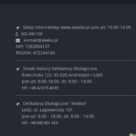
Sklep internetowy www.aleeko.pl
pon-pt: 10:00-14:00
602 490 100
kontakt@aleeko.pl
NIP: 7282804137
REGON: 472244140
Smaki Natury Delikatesy Ekologiczne
Rokicińska 122, 95-020 Andrespol / Łódź
pon-pt: 8:00-18:00, sb: 8:00 - 14:00
tel:
+48 42 673 48 85
Delikatesy Ekologiczne "AleEko"
Łódź, ul. Łagiewnicka 101
pon-pt: 8:00 - 18:00, sb: 8:00 - 14:00
tel:
+48 600 801 424