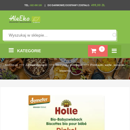
499,00 ZŁ
TEL
:
602 490 100
|
DO DARMOWEJ DOSTAWY ZOSTAŁO:
0
KATEGORIE
—›
—›
—›
AleEko.pl
Zdrowa żywność
Słodycze i przekąski
Przekąski, wafle, sezamki,
krakersy