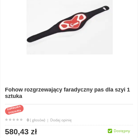
Fohow rozgrzewający faradyczny pas dla szyi 1
sztuka
DARMOWA
DOSTAWA
0
( głosów)
Dodaj opinię
|
580,43 zł
Dostępny