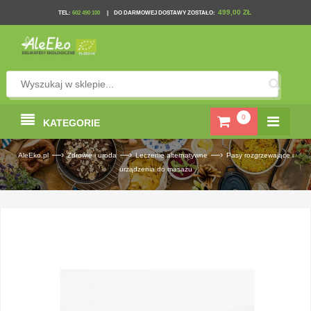
499,00 ZŁ
TEL
:
602 490 100
|
DO DARMOWEJ DOSTAWY ZOSTAŁO:
0
KATEGORIE
—›
—›
—›
AleEko.pl
Zdrowie i uroda
Leczenie alternatywne
Pasy rozgrzewające i
urządzenia do masażu