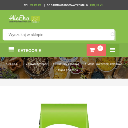
499,00 ZŁ
TEL
:
602 490 100
|
DO DARMOWEJ DOSTAWY ZOSTAŁO:
0
KATEGORIE
—›
—›
—›
AleEko.pl
Zdrowa żywność
Produkty zbożowe
Mąka, mieszanki chlebowe
—›
Mąka gryczana