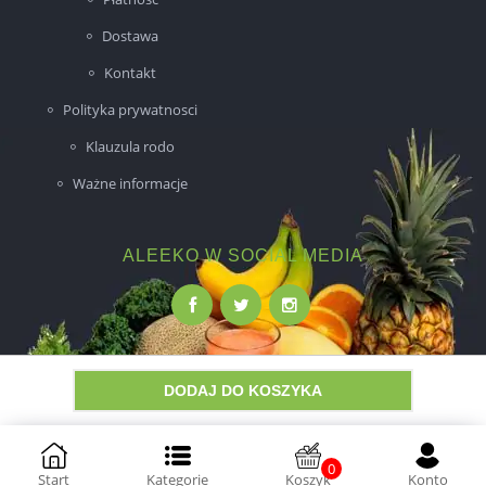
Dostawa
Kontakt
Polityka prywatnosci
Klauzula rodo
Ważne informacje
ALEEKO W SOCIAL MEDIA
DODAJ DO KOSZYKA
Wykonanie:
NovaPoint
0
Start
Kategorie
Koszyk
Konto