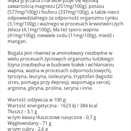
Mąka gryczana charakteryzuje się wysoką
zawartością magnezu (251mg/100g), potasu
(577mg/100g) i fosforu (337mg/100g), a także nieco
odpowiedzialnego za odporność organizmu cynku
(3,1mg/100g) i ważnego w procesach krwiotwórczych
żelaza (4,1mg/100g). Ma też sporo wapnia
(41mg/100g), niewiele sodu (11mg/100g), miedź i
mangan.
Bogata jest również w aminokwasy niezbędne w
wielu procesach życiowych organizmu ludzkiego:
lizyna (niezbędna w budowie białek i wchłanianiu
wapnia, ważna w procesach odpornościowych),
tyrozyna, leucyna, izoleucyna, tryptofan (łagodzi
stres, pomaga przy depresji, wspomaga serce),
arginina, glicyna, prolina, seryna i inne.
Wartość odżywcza w 100 g:
Wartość energetyczna - 1623 kJ / 384 kcal
Tłuszcz - 3,1 g
w tym kwasy tłuszczowe nasycone - 0,7 g
Węglowodany - 71 g
w tym cukry - 2,6 g