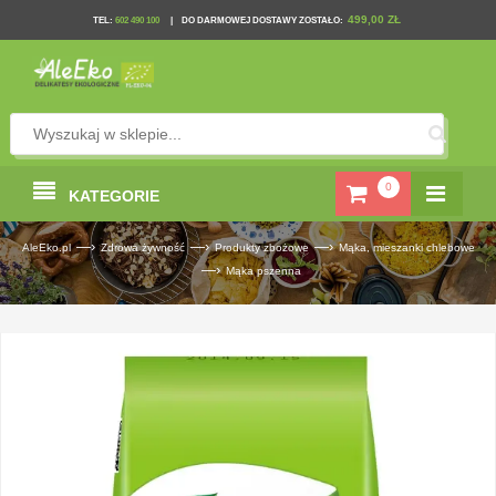
499,00 ZŁ
TEL
:
602 490 100
|
DO DARMOWEJ DOSTAWY ZOSTAŁO:
0
KATEGORIE
—›
—›
—›
AleEko.pl
Zdrowa żywność
Produkty zbożowe
Mąka, mieszanki chlebowe
—›
Mąka pszenna