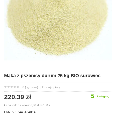
Mąka z pszenicy durum 25 kg BIO surowiec
0
( głosów)
Dodaj opinię
|
220,39 zł
Dostępny
Cena jednostkowa:
0,88 zł
za
100 g
EAN: 5902448164014