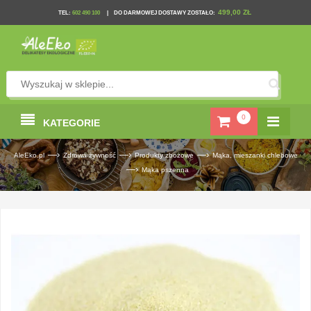
499,00 ZŁ
TEL
:
602 490 100
|
DO DARMOWEJ DOSTAWY ZOSTAŁO:
0
KATEGORIE
—›
—›
—›
AleEko.pl
Zdrowa żywność
Produkty zbożowe
Mąka, mieszanki chlebowe
—›
Mąka pszenna