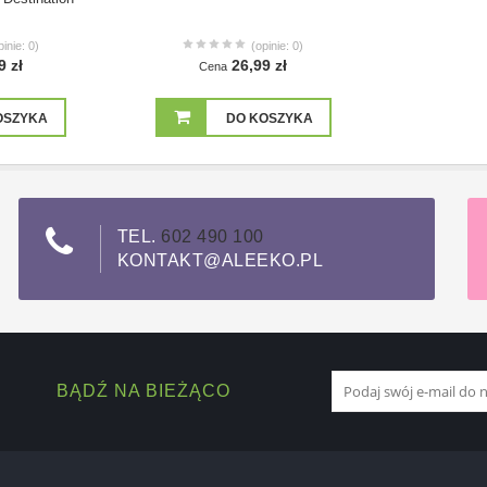
pinie: 0)
(opinie: 0)
9 zł
26,99 zł
Cena
OSZYKA
DO KOSZYKA
TEL.
602 490 100
KONTAKT@ALEEKO.PL
BĄDŹ NA BIEŻĄCO