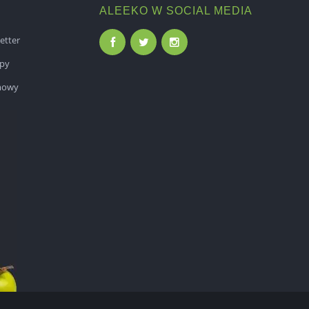
ALEEKO W SOCIAL MEDIA
etter
epy
mowy