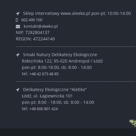
Sklep internetowy www.aleeko.pl
pon-pt: 10:00-14:00
602 490 100
kontakt@aleeko.pl
NIP: 7282804137
REGON: 472244140
Smaki Natury Delikatesy Ekologiczne
Rokicińska 122, 95-020 Andrespol / Łódź
pon-pt: 8:00-18:00, sb: 8:00 - 14:00
tel:
+48 42 673 48 85
Delikatesy Ekologiczne "AleEko"
Łódź, ul. Łagiewnicka 101
pon-pt: 8:00 - 18:00, sb: 8:00 - 14:00
tel:
+48 600 801 424