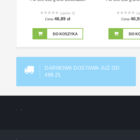
(opinie: 0)
(o
46,89 zł
40,5
Cena
Cena
DO KOSZYKA
DO K
DARMOWA DOSTAWA JUŻ OD
499 ZŁ