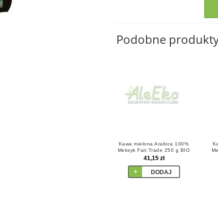
Podobne produkt
Kawa mielona Arabica 100%
Ka
Meksyk Fait Trade 250 g BIO
Me
Tera Etica
41,15 zł
DODAJ