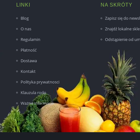
LINKI
NA SKRÓTY
Blog
Zapisz się do newsl
O nas
Znajdź lokalne skl
Regulamin
Odstąpienie od u
Płatność
Dostawa
Kontakt
Polityka prywatnosci
Klauzula rodo
Ważne informacje