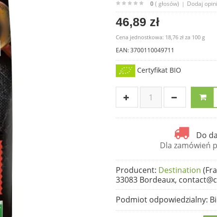
0
( głosów)
Dodaj opin
|
46,89 zł
Cena jednostkowa:
18,76 zł
za
100 g
EAN: 3700110049711
Certyfikat BIO
Do da
Dla zamówień po
Producent
:
Destination
(Fra
33083 Bordeaux, contact@c
Podmiot odpowiedzialny
: B