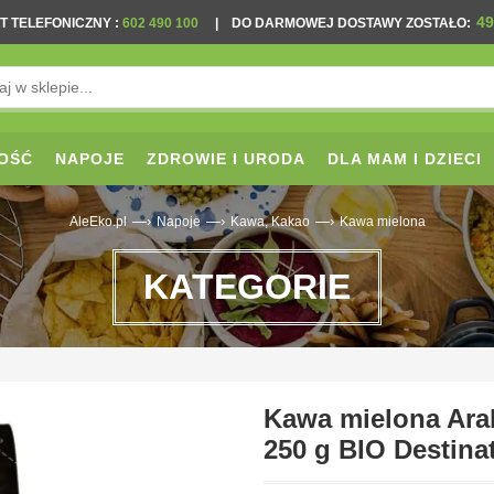
49
T TELEFONICZNY
:
602 490 100
|
DO DARMOWEJ DOSTAWY ZOSTAŁO:
OŚĆ
NAPOJE
ZDROWIE I URODA
DLA MAM I DZIECI
—›
—›
—›
AleEko.pl
Napoje
Kawa, Kakao
Kawa mielona
KATEGORIE
Kawa mielona Arab
250 g BIO Destina