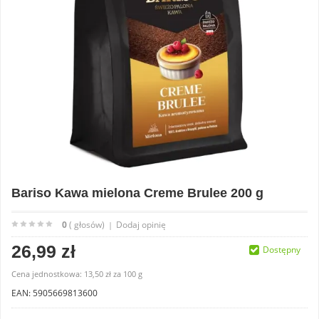
Bariso Kawa mielona Creme Brulee 200 g
0
( głosów)
Dodaj opinię
|
26,99 zł
Dostępny
Cena jednostkowa:
13,50 zł
za
100 g
EAN: 5905669813600