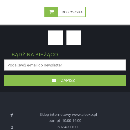
DO KOSZYKA
BĄDŹ NA BIEŻĄCO
ZAPISZ
Sklep internetowy www.aleeko.pl
pon-pt: 10:00-14:00
602 490 100