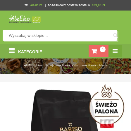
499,00 ZŁ
TEL
:
602 490 100
|
DO DARMOWEJ DOSTAWY ZOSTAŁO:
0
KATEGORIE
—›
—›
—›
AleEko.pl
Napoje
Kawa, Kakao
Kawa mielona